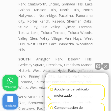
Park, Chatsworth, Encino, Granada Hills, Lake
Balboa, Mission Hills, North Hills, North
Hollywood, Northridge, Pacoima, Panorama
City, Porter Ranch, Reseda, Sherman Oaks,
Studio City, Sun Valley, Sylmar, Tarzana,
Toluca Lake, Toluca Terrace, Toluca Woods,
Valley Glen, Valley Village, Van Nuys, West
Hills, West Toluca Lake, Winnetka, Woodland
Hills
SOUTH:
Arlington Park, Baldwin Hills,
Berkeley Square, Crenshaw, Crenshaw Manor,
Historic West Adams, Hyde Park, Jefferson
Park, Kinney Heights, Leimert Park, South
👋🏼¿Cómo puedo ayudarte?
Pomona, Southeast Pomona, University Park,
Watts, West Adams, West Adams Terrace
WhatsApp
Accidente de vehículo
motorizado
WESTSIDE:
Bel Air, Beverly Crest, Beverly
Glen, Brentwood, Century City, Cheviot Hills,
Textéame
Compensación de
Crestview, Pacific Palisades, Palms, Rancho