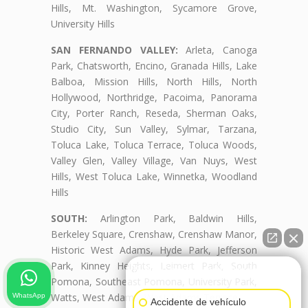
Hills, Mt. Washington, Sycamore Grove,
University Hills
SAN FERNANDO VALLEY:
Arleta, Canoga
Park, Chatsworth, Encino, Granada Hills, Lake
Balboa, Mission Hills, North Hills, North
Hollywood, Northridge, Pacoima, Panorama
City, Porter Ranch, Reseda, Sherman Oaks,
Studio City, Sun Valley, Sylmar, Tarzana,
Toluca Lake, Toluca Terrace, Toluca Woods,
Valley Glen, Valley Village, Van Nuys, West
Hills, West Toluca Lake, Winnetka, Woodland
Hills
SOUTH:
Arlington Park, Baldwin Hills,
Berkeley Square, Crenshaw, Crenshaw Manor,
Historic West Adams, Hyde Park, Jefferson
Park, Kinney Heights, Leimert Park, South
👋🏼¿Cómo puedo ayudarte?
Pomona, Southeast Pomona, University Park,
Watts, West Adams, West Adams Terrace
WhatsApp
Accidente de vehículo