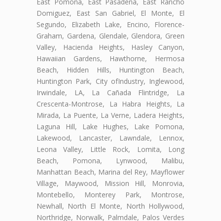
East Pomona, East Pasadena, East Rancho
Domiguez, East San Gabriel, El Monte, El
Segundo, Elizabeth Lake, Encino, Florence-
Graham, Gardena, Glendale, Glendora, Green
Valley, Hacienda Heights, Hasley Canyon,
Hawaiian Gardens, Hawthorne, Hermosa
Beach, Hidden Hills, Huntington Beach,
Huntington Park, City ofIndustry, Inglewood,
Irwindale, LA, La Cañada Flintridge, La
Crescenta-Montrose, La Habra Heights, La
Mirada, La Puente, La Verne, Ladera Heights,
Laguna Hill, Lake Hughes, Lake Pomona,
Lakewood, Lancaster, Lawndale, Lennox,
Leona Valley, Little Rock, Lomita, Long
Beach, Pomona, Lynwood, Malibu,
Manhattan Beach, Marina del Rey, Mayflower
Village, Maywood, Mission Hill, Monrovia,
Montebello, Monterey Park, Montrose,
Newhall, North El Monte, North Hollywood,
Northridge, Norwalk, Palmdale, Palos Verdes