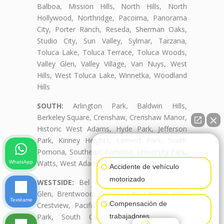
Balboa, Mission Hills, North Hills, North
Hollywood, Northridge, Pacoima, Panorama
City, Porter Ranch, Reseda, Sherman Oaks,
Studio City, Sun Valley, Sylmar, Tarzana,
Toluca Lake, Toluca Terrace, Toluca Woods,
Valley Glen, Valley Village, Van Nuys, West
Hills, West Toluca Lake, Winnetka, Woodland
Hills
SOUTH:
Arlington Park, Baldwin Hills,
Berkeley Square, Crenshaw, Crenshaw Manor,
Historic West Adams, Hyde Park, Jefferson
Park, Kinney Heights, Leimert Park, South
👋🏼¿Cómo puedo ayudarte?
Pomona, Southeast Pomona, University Park,
Watts, West Adams, West Adams Terrace
WhatsApp
Accidente de vehículo
motorizado
WESTSIDE:
Bel Air, Beverly Crest, Beverly
Glen, Brentwood, Century City, Cheviot Hills,
Textéame
Compensación de
Crestview, Pacific Palisades, Palms, Rancho
Park, South Carthay, South Robertson,
trabajadores