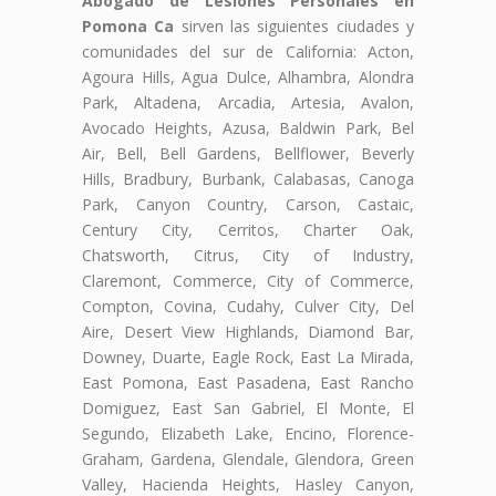
Abogado de Lesiones Personales en
Pomona Ca
sirven las siguientes ciudades y
comunidades del sur de California: Acton,
Agoura Hills, Agua Dulce, Alhambra, Alondra
Park, Altadena, Arcadia, Artesia, Avalon,
Avocado Heights, Azusa, Baldwin Park, Bel
Air, Bell, Bell Gardens, Bellflower, Beverly
Hills, Bradbury, Burbank, Calabasas, Canoga
Park, Canyon Country, Carson, Castaic,
Century City, Cerritos, Charter Oak,
Chatsworth, Citrus, City of Industry,
Claremont, Commerce, City of Commerce,
Compton, Covina, Cudahy, Culver City, Del
Aire, Desert View Highlands, Diamond Bar,
Downey, Duarte, Eagle Rock, East La Mirada,
East Pomona, East Pasadena, East Rancho
Domiguez, East San Gabriel, El Monte, El
Segundo, Elizabeth Lake, Encino, Florence-
Graham, Gardena, Glendale, Glendora, Green
Valley, Hacienda Heights, Hasley Canyon,